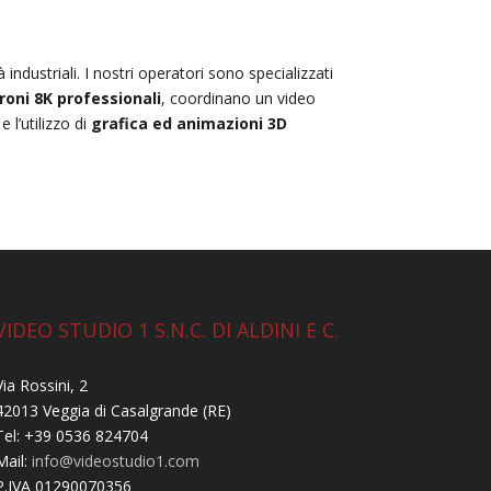
 industriali. I nostri operatori sono specializzati
roni 8K professionali
, coordinano un video
 l’utilizzo di
grafica ed animazioni 3D
VIDEO STUDIO 1 S.N.C. DI ALDINI E C.
Via Rossini, 2
42013 Veggia di Casalgrande (RE)
Tel: +39 0536 824704
Mail:
info@videostudio1.com
P.IVA 01290070356