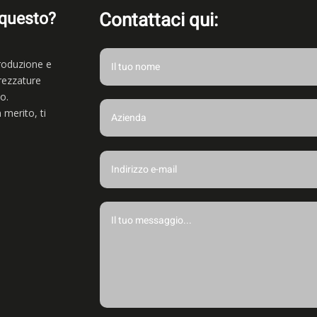
 questo?
Contattaci qui:
produzione e
rezzature
o.
 merito, ti